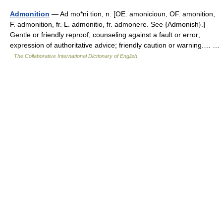
Admonition
— Ad mo*ni tion, n. [OE. amonicioun, OF. amonition,
F. admonition, fr. L. admonitio, fr. admonere. See {Admonish}.]
Gentle or friendly reproof; counseling against a fault or error;
expression of authoritative advice; friendly caution or warning.… …
The Collaborative International Dictionary of English