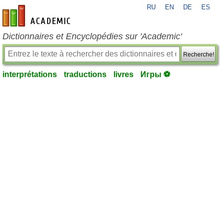
RU
EN
DE
ES
fr-academic.com
Dictionnaires et Encyclopédies sur 'Academic'
Recherche!
interprétations
traductions
livres
Игры ⚽