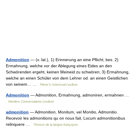
Admonition
— (v. lat.), 1) Erinnerung an eine Pflicht; bes. 2)
Ermahnung, welche vor der Ablegung eines Eides an den
Schwörenden ergeht, keinen Meineid zu schwören; 3) Ermahnung,
welche an einen Schüler von dem Lehrer od. an einen Geistlichen
von seinem… …
Pierer's Universal-Lexikon
Admonition
— Admonition, Ermahnung, admoniren, ermahnen …
Herders Conversations-Lexikon
admonition
— Admonition, Monitum, vel Monitio, Admonitio.
Recevoir les admonitions qu on nous fait, Locum admonitionibus
relinquere …
Thresor de la langue françoyse