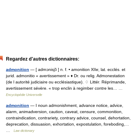
Regardez d'autres dictionnaires:
admonition
— [ admɔnisjɔ̃ ] n. f. • amonition XIIe; lat. ecclés. et
jurid. admonitio « avertissement » ♦ Dr. ou relig. Admonestation
(de l autorité judiciaire ou ecclésiastique). ♢ Littér. Réprimande,
avertissement sévère. « trop enclin à regimber contre les… …
Encyclopédie Universelle
admonition
— I noun admonishment, advance notice, advice,
alarm, animadversion, caution, caveat, censure, commonition,
contraindication, contrariety, contrary advice, counsel, dehortation,
deprecation, dissuasion, exhortation, expostulation, foreboding,…
…
Law dictionary