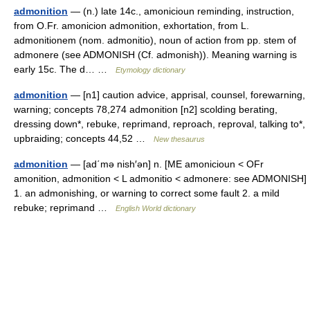
admonition
— (n.) late 14c., amonicioun reminding, instruction,
from O.Fr. amonicion admonition, exhortation, from L.
admonitionem (nom. admonitio), noun of action from pp. stem of
admonere (see ADMONISH (Cf. admonish)). Meaning warning is
early 15c. The d… …
Etymology dictionary
admonition
— [n1] caution advice, apprisal, counsel, forewarning,
warning; concepts 78,274 admonition [n2] scolding berating,
dressing down*, rebuke, reprimand, reproach, reproval, talking to*,
upbraiding; concepts 44,52 …
New thesaurus
admonition
— [ad΄mə nish′ən] n. [ME amonicioun < OFr
amonition, admonition < L admonitio < admonere: see ADMONISH]
1. an admonishing, or warning to correct some fault 2. a mild
rebuke; reprimand …
English World dictionary